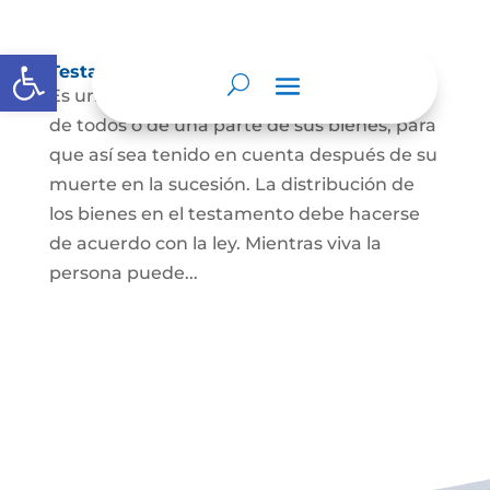
Abrir barra de herramientas
Testamento
Es un acto por el cual una persona dispone
de todos o de una parte de sus bienes, para
que así sea tenido en cuenta después de su
muerte en la sucesión. La distribución de
los bienes en el testamento debe hacerse
de acuerdo con la ley. Mientras viva la
persona puede...