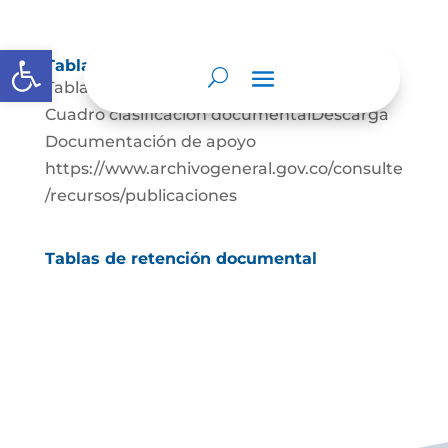
Abrir barra de herramientas
Tablas de retención documental
Tablas de Retención documental Descarga
Cuadro clasificación documentalDescarga
Documentación de apoyo
https://www.archivogeneral.gov.co/consulte
/recursos/publicaciones
Tablas de retención documental