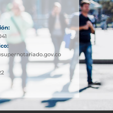
ión:
041
ico:
supernotariado.gov.co
22