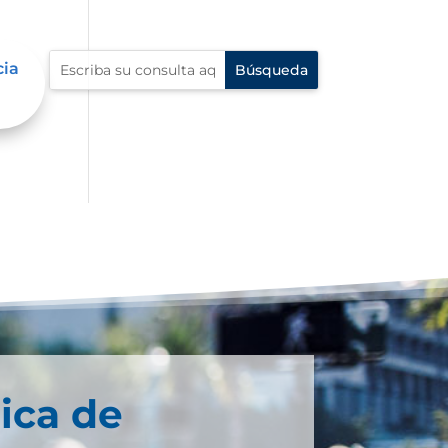
cia
ica de