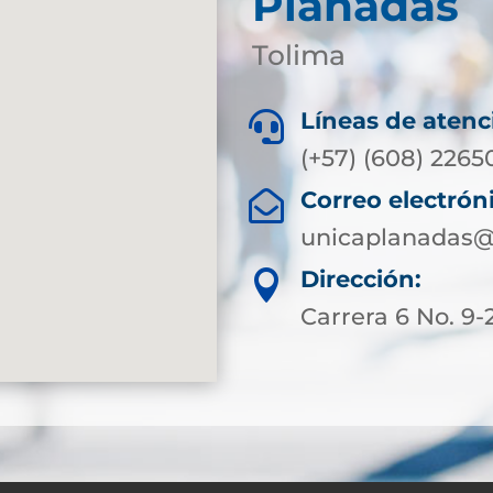
Planadas
Tolima
Líneas de atenc

(+57) (608) 2265
Correo electrón

unicaplanadas@
Dirección:

Carrera 6 No. 9-