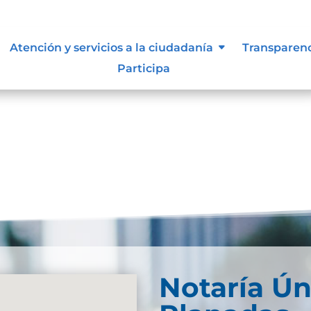
 siguen para tomar decisiones en
Atención y servicios a la ciudadanía
Transparen
Participa
Notaría Ún