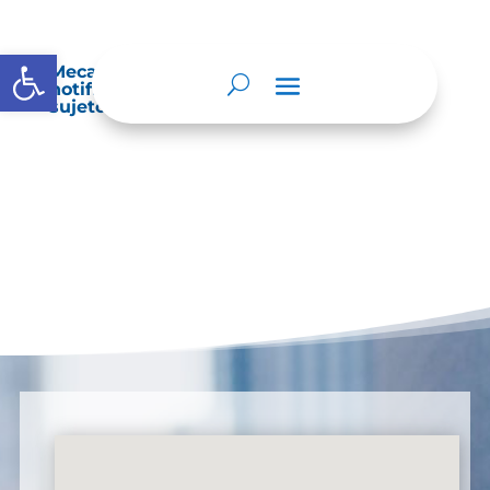
Abrir barra de herramientas
Mecanismos internos de supervisión,
notificación y vigilancia pertinente del
sujeto obligado