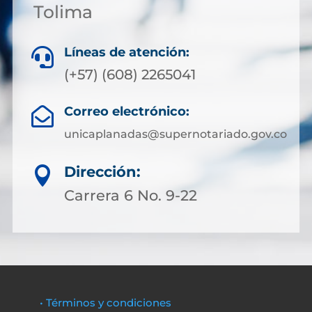
Tolima
Líneas de atención:

(+57) (608) 2265041
Correo electrónico:

unicaplanadas@supernotariado.gov.co
Dirección:

Carrera 6 No. 9-22
• Términos y condiciones