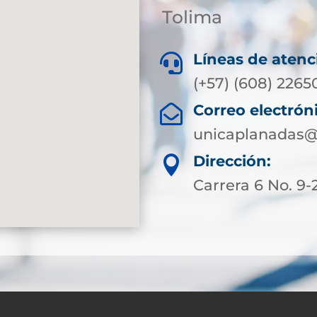
Tolima
Líneas de atenc

(+57) (608) 2265
Correo electrón

unicaplanadas@
Dirección:

Carrera 6 No. 9-