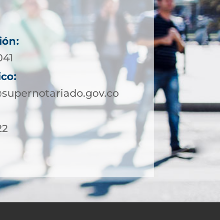
ión:
041
ico:
supernotariado.gov.co
22