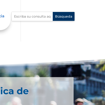
cia
ica de