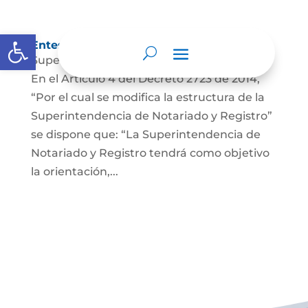
Abrir barra de herramientas
Entes y autoridades que lo vigilan
Superintendencia de Notariado y Registro
En el Artículo 4 del Decreto 2723 de 2014,
“Por el cual se modifica la estructura de la
Superintendencia de Notariado y Registro”
se dispone que: “La Superintendencia de
Notariado y Registro tendrá como objetivo
la orientación,...