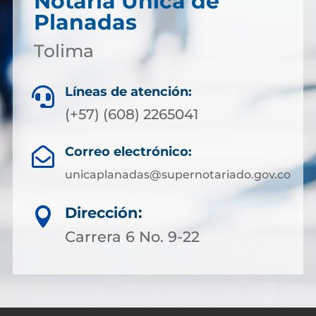
Notaría Única de
Planadas
Tolima
Líneas de atención:

(+57) (608) 2265041
Correo electrónico:

unicaplanadas@supernotariado.gov.co
Dirección:

Carrera 6 No. 9-22